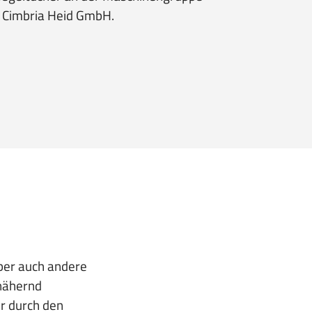
r Cimbria Heid GmbH.
ber auch andere
nnähernd
er durch den