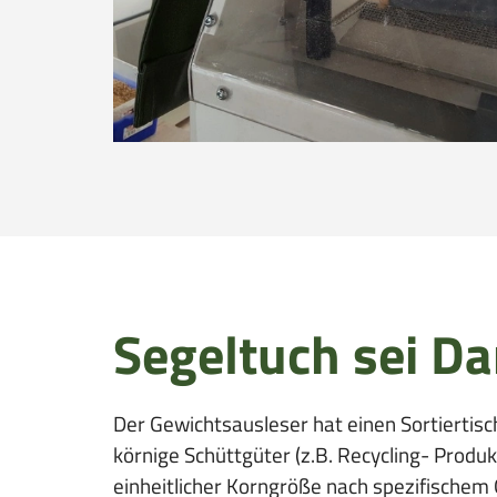
o
i
n
o
n
Segeltuch sei D
Der Gewichtsausleser hat einen Sortiertis
körnige Schüttgüter (z.B. Recycling- Produ
einheitlicher Korngröße nach spezifischem G