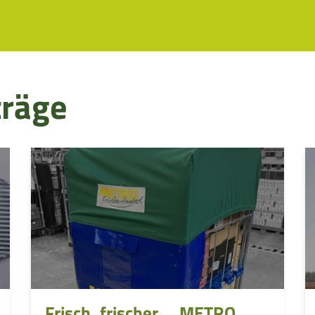
träge
Frisch, frischer ... METRO