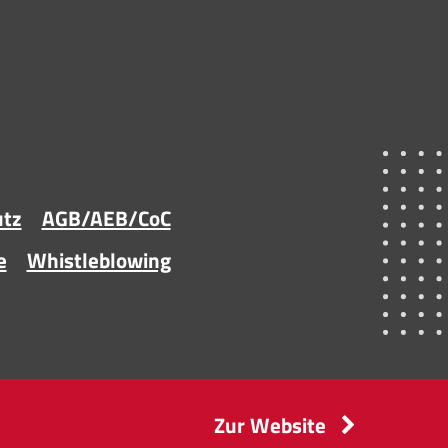
utz
AGB/AEB/CoC
e
Whistleblowing
d
Zur Website