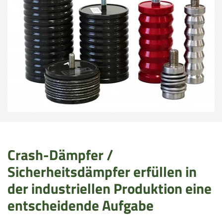
o
i
n
o
n
Crash-Dämpfer /
Sicherheitsdämpfer erfüllen in
der industriellen Produktion eine
entscheidende Aufgabe