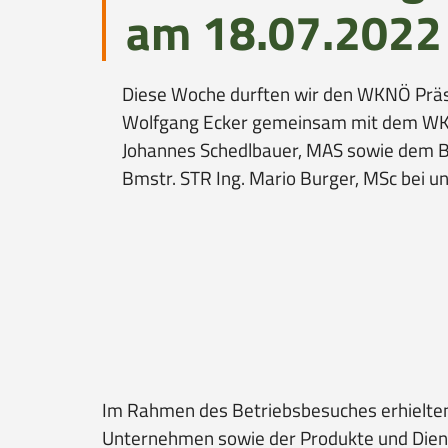
am 18.07.2022
o
i
n
o
n
Diese Woche durften wir den WKNÖ Pr
Wolfgang Ecker gemeinsam mit dem WK
Johannes Schedlbauer, MAS sowie dem 
Bmstr. STR Ing. Mario Burger, MSc bei u
Im Rahmen des Betriebsbesuches erhielten 
Unternehmen sowie der Produkte und Dienstl