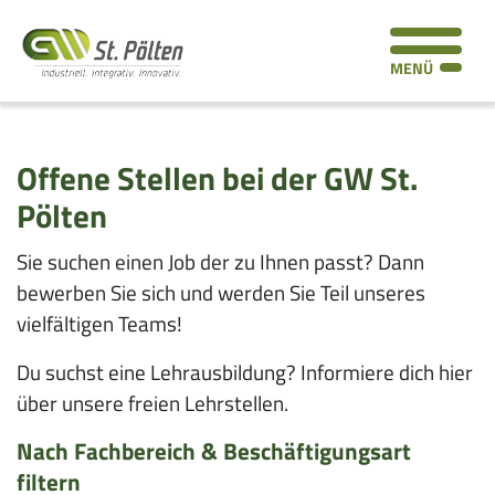
Z
Z
Z
Z
Seitenbereiche:
u
u
u
u
MENÜ
m
r
r
d
I
H
F
e
n
a
o
n
h
u
o
S
Offene Stellen bei der GW St.
a
p
t
o
Pölten
l
t
e
c
Sie suchen einen Job der zu Ihnen passt? Dann
t
n
r
i
bewerben Sie sich und werden Sie Teil unseres
a
n
a
vielfältigen Teams!
v
a
l
i
v
L
Du suchst eine Lehrausbildung? Informiere dich hier
g
i
i
über unsere freien Lehrstellen.
a
g
n
t
a
k
Nach Fachbereich & Beschäftigungsart
i
t
s
filtern