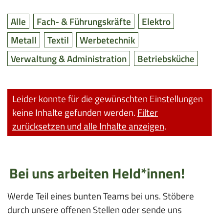
o
i
Hier
n
o
Filtern
Filtern
Alle
Fach- & Führungskräfte
Elektro
können
Beiträge
nach
nach
n
Filtern
Filtern
Filtern
die
Metall
Textil
Werbetechnik
anzeigen
nach
nach
nach
angezeigten
Filtern
Filtern
Verwaltung & Administration
Betriebsküche
Inhalte
nach
nach
nach
Beschäfitungsart
Leider konnte für die gewünschten Einstellungen
gefiltert
keine Inhalte gefunden werden.
Filter
werden.
zurücksetzen und alle Inhalte anzeigen
.
Es
werden
dann
Bei uns arbeiten Held*innen!
nur
die
Werde Teil eines bunten Teams bei uns. Stöbere
passenden
durch unsere offenen Stellen oder sende uns
Inhalte