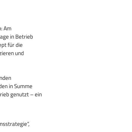
n: Am
age in Betrieb
pt für die
zieren und
unden
rden in Summe
rieb genutzt – ein
nsstrategie“,