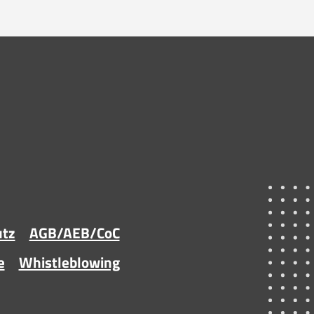
utz
AGB/AEB/CoC
e
Whistleblowing