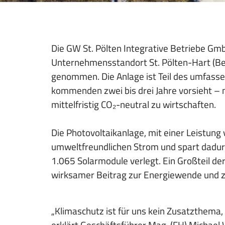
o
i
n
o
n
Die GW St. Pölten Integrative Betriebe Gm
Unternehmensstandort St. Pölten-Hart (Bet
genommen. Die Anlage ist Teil des umfassen
kommenden zwei bis drei Jahre vorsieht – m
mittelfristig CO₂-neutral zu wirtschaften.
Die Photovoltaikanlage, mit einer Leistung
umweltfreundlichen Strom und spart dadur
1.065 Solarmodule verlegt. Ein Großteil de
wirksamer Beitrag zur Energiewende und z
„Klimaschutz ist für uns kein Zusatzthema,
erklärt Geschäftsführer Mag. (FH) Michael 