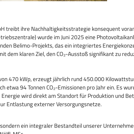
bH treibt ihre Nachhaltigkeitsstrategie konsequent vora
riebszentrale) wurde im Juni 2025 eine Photovoltaikanl
den Belimo-Projekts, das ein integriertes Energiekonze
it dem klaren Ziel, den CO₂-Ausstoß signifikant zu redu
 von 470 kWp, erzeugt jährlich rund 450.000 Kilowattst
ch etwa 94 Tonnen CO₂-Emissionen pro Jahr ein. Es wu
r Energie wird direkt am Standort für Produktion und Bet
ur Entlastung externer Versorgungsnetze.
 sondern ein integraler Bestandteil unserer Unternehme
Wölfl, MSc.