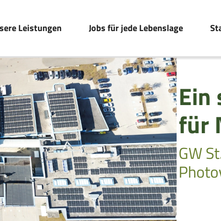
sere Leistungen
Jobs für jede Lebenslage
St
Ein 
für 
GW St
Photov