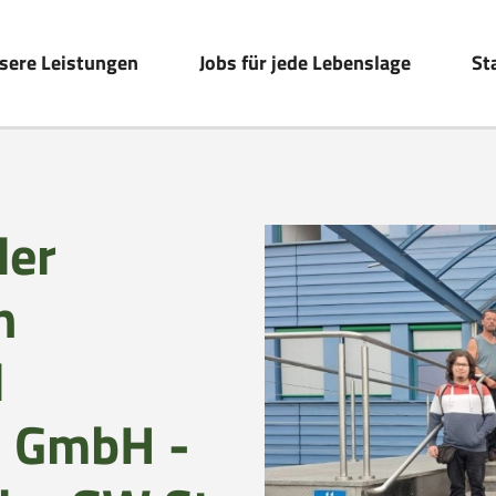
sere Leistungen
Jobs für jede Lebenslage
St
der
n
d
s GmbH -