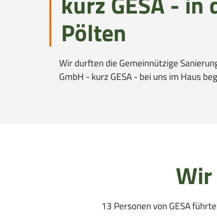
kurz GESA - in 
o
i
n
o
Pölten
n
Wir durften die Gemeinnützige Sanierun
GmbH - kurz GESA - bei uns im Haus be
Wir
13 Personen von GESA führten