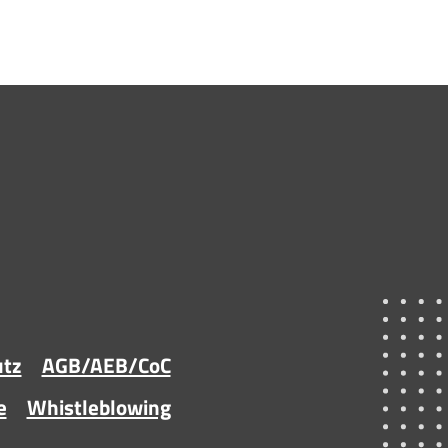
utz
AGB/AEB/CoC
e
Whistleblowing