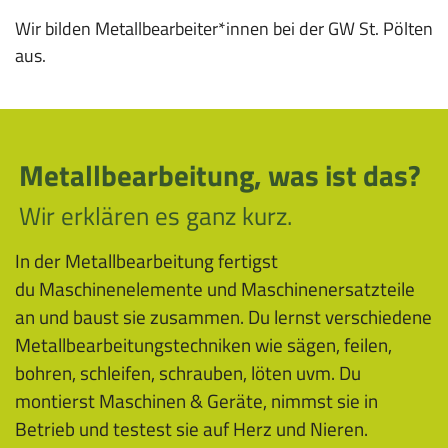
o
i
Wir bilden Metallbearbeiter*innen bei der GW St. Pölten
n
o
aus.
n
Metallbearbeitung, was ist das?
Wir erklären es ganz kurz.
In der Metallbearbeitung fertigst
du Maschinenelemente und Maschinenersatzteile
an und baust sie zusammen. Du lernst verschiedene
Metallbearbeitungstechniken wie sägen, feilen,
bohren, schleifen, schrauben, löten uvm. Du
montierst Maschinen & Geräte, nimmst sie in
Betrieb und testest sie auf Herz und Nieren.