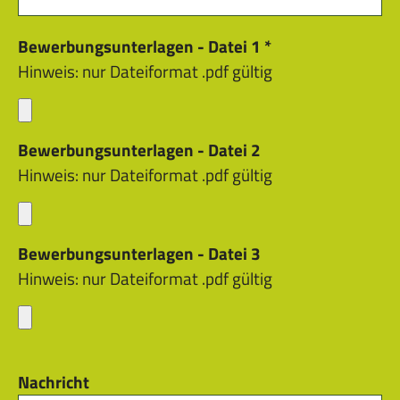
Hinweis:
Bewerbungsunterlagen - Datei 1
*
nur
Hinweis: nur Dateiformat .pdf gültig
Dateiformat
.pdf
gültig
Hinweis:
Bewerbungsunterlagen - Datei 2
nur
Hinweis: nur Dateiformat .pdf gültig
Dateiformat
.pdf
gültig
Hinweis:
Bewerbungsunterlagen - Datei 3
nur
Hinweis: nur Dateiformat .pdf gültig
Dateiformat
.pdf
gültig
Nachricht