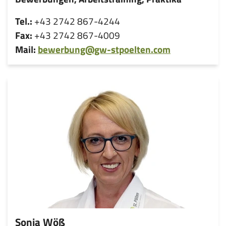
Tel.:
+43 2742 867-4244
Fax:
+43 2742 867-4009
Mail:
bewerbung@gw-stpoelten.com
Sonja Wöß