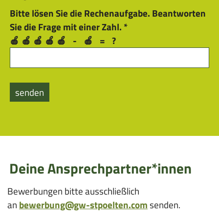
Bitte
Bitte
Bitte lösen Sie die Rechenaufgabe. Beantworten
dieses
dieses
Wie
Sie die Frage mit einer Zahl.
*
Feld
Feld
viel
🍎🍎🍎🍎🍎 - 🍎 = ?
nicht
nicht
ergibt
ausfüllen.
ausfüllen.
5
minus
1?
Deine Ansprechpartner*innen
Bewerbungen bitte ausschließlich
an
bewerbung@gw-stpoelten.com
senden.