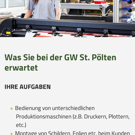
o
i
n
o
n
Was Sie bei der GW St. Pölten
erwartet
IHRE AUFGABEN
Bedienung von unterschiedlichen
Produktionsmaschinen (z.B. Druckern, Plottern,
etc.)
Montage von Schildern, Folien etc. beim Kunden