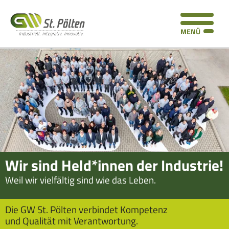
Z
Z
Z
Z
Seitenbereiche:
u
u
u
u
MENÜ
m
r
r
d
I
H
F
e
n
a
o
n
h
u
o
S
a
p
t
o
l
t
e
c
t
n
r
i
a
n
a
v
a
l
Wir sind Held*innen der Industrie!
i
v
L
g
i
i
Weil wir vielfältig sind wie das Leben.
a
g
n
t
a
k
Die GW St. Pölten verbindet Kompetenz
und Qualität mit Verantwortung.
i
t
s